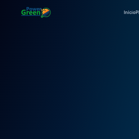
Início
P