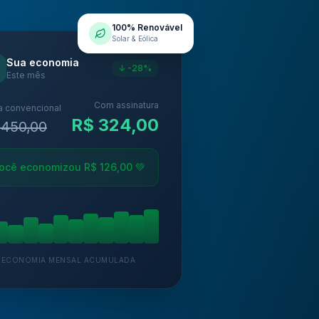
100% Renovável
Solar & Eólica
Sua economia
↓ -28%
Este mês
Com assinatura
a convencional
R$ 324,00
 450,00
ocê economizou R$ 126,00 💚
ECONOMIA MENSAL ACUMULADA