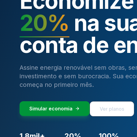
Economize 
20%
na su
conta de e
Assine energia renovável sem obras, s
investimento e sem burocracia. Sua ec
começa no primeiro mês.
Simular economia
Ver planos
1,8mil+
20%
100%