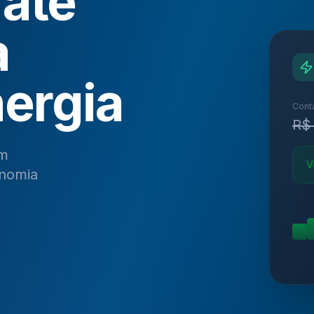
até
a
nergia
Cont
R$
em
V
onomia